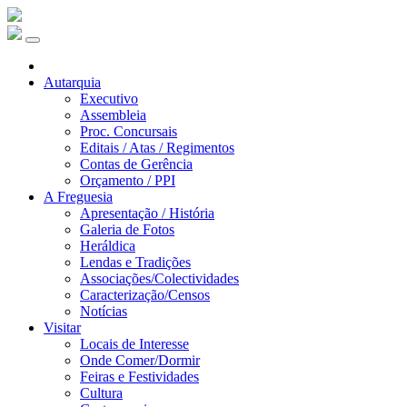
Autarquia
Executivo
Assembleia
Proc. Concursais
Editais / Atas / Regimentos
Contas de Gerência
Orçamento / PPI
A Freguesia
Apresentação / História
Galeria de Fotos
Heráldica
Lendas e Tradições
Associações/Colectividades
Caracterização/Censos
Notícias
Visitar
Locais de Interesse
Onde Comer/Dormir
Feiras e Festividades
Cultura