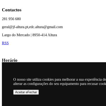
Contactos
281 956 680
geral@jf-altura.pt,edc.altura@gmail.com
Largo do Mercado | 8950-414 Altura
RSS
Horário
Junta e CTT
9:00h - 15:00h (Segunda/Sexta feira)
O nosso site utiliza cookies para melhorar a sua experiência 
alterar as configurações do seu equipamento para recusar coo
Mapa
Aceitar eFechar
Freguesia de Altura © 2026
Todos os direitos são reservados
|