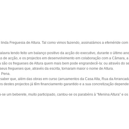
linda Freguesia de Altura. Tal como vimos fazendo, assinalámos a efeméride com
alavra tendo feito um balanço positivo da acção do executivo, durante o último ano
áreas de acção, e os projectos em desenvolvimento em colaboração com a Câmara, 
 são os fregueses de Altura quem mais bem pode engrandecê-la: ou através do se
eus fregueses que, através da escrita, tornaram maior o nome de Altura.
o Pena.
a saber que, além das obras em curso (arruamentos da Casa Alta, Rua da Arrancad
ns destes projectos já têm financiamento garantido e a sua concretização depen
u-se um beberete, muito participado, cantou-se os parabéns à “Menina Altura” e 