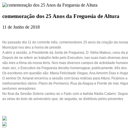
comemoração dos 25 Anos da Freguesia de Altura
11 de Junho de 2018
No passado dia 11 do corrente mês, comemorámos 25 anos da criação da nossa 
Municipal nos deu a honra de presidir.
A abrir a sessão, a Presidente da Junta de Freguesia, D. Nélia Mateus, usou da p
Depois de se referir ao trabalho feito pelo Executivo, nas suas mais diversas 
são eles a Alma da nossa terra. Nos mais diversos campos de actividade humana
mais vez, o Executivo da Freguesia decidiu homenagear, publicamente, três dos s
Os escritores em questão são: Maria Felicidade Viegas, Ana Amorim Dias e Hug
O senhor Dr. Amaral encerrou a sessão com boas notícias para Altura. Ficámos 
melhoramentos vários: Plano de Pormenor, Rua da Alagoa e Frente de mar. Algu
senhores vereadores.
No final da Sessão Solene cantou-se o Fado com a fadista Nádia Catarro. Segui
as velas do bolo de aniversário que, de seguida, se distribuiu pelos presentes