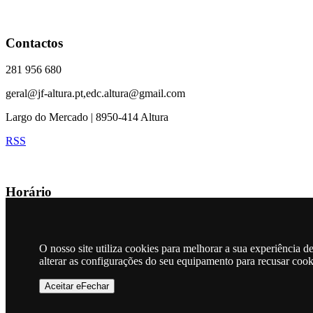
Contactos
281 956 680
geral@jf-altura.pt,edc.altura@gmail.com
Largo do Mercado | 8950-414 Altura
RSS
Horário
Junta e CTT
9:00h - 15:00h (Segunda/Sexta feira)
O nosso site utiliza cookies para melhorar a sua experiência 
alterar as configurações do seu equipamento para recusar coo
Mapa
Aceitar eFechar
Freguesia de Altura © 2026
Todos os direitos são reservados
|