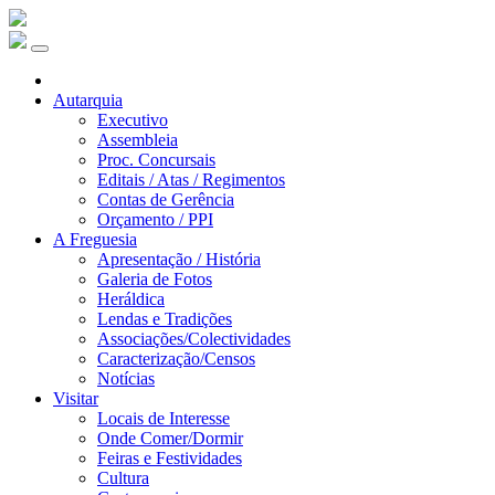
Autarquia
Executivo
Assembleia
Proc. Concursais
Editais / Atas / Regimentos
Contas de Gerência
Orçamento / PPI
A Freguesia
Apresentação / História
Galeria de Fotos
Heráldica
Lendas e Tradições
Associações/Colectividades
Caracterização/Censos
Notícias
Visitar
Locais de Interesse
Onde Comer/Dormir
Feiras e Festividades
Cultura