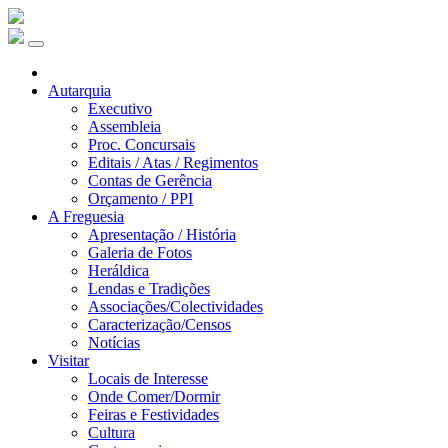
Autarquia
Executivo
Assembleia
Proc. Concursais
Editais / Atas / Regimentos
Contas de Gerência
Orçamento / PPI
A Freguesia
Apresentação / História
Galeria de Fotos
Heráldica
Lendas e Tradições
Associações/Colectividades
Caracterização/Censos
Notícias
Visitar
Locais de Interesse
Onde Comer/Dormir
Feiras e Festividades
Cultura