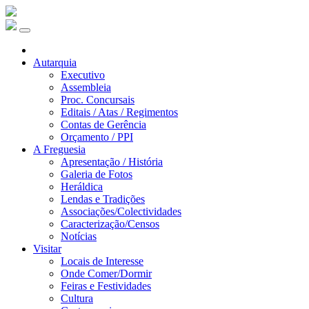
Autarquia
Executivo
Assembleia
Proc. Concursais
Editais / Atas / Regimentos
Contas de Gerência
Orçamento / PPI
A Freguesia
Apresentação / História
Galeria de Fotos
Heráldica
Lendas e Tradições
Associações/Colectividades
Caracterização/Censos
Notícias
Visitar
Locais de Interesse
Onde Comer/Dormir
Feiras e Festividades
Cultura