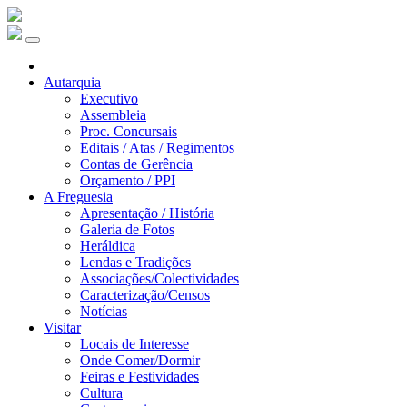
Autarquia
Executivo
Assembleia
Proc. Concursais
Editais / Atas / Regimentos
Contas de Gerência
Orçamento / PPI
A Freguesia
Apresentação / História
Galeria de Fotos
Heráldica
Lendas e Tradições
Associações/Colectividades
Caracterização/Censos
Notícias
Visitar
Locais de Interesse
Onde Comer/Dormir
Feiras e Festividades
Cultura